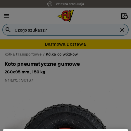
Własna produkcja
7 lat gwarancji
Darmowa Dostawa
Kółka transportowe
Kółka do wózków
Koło pneumatyczne gumowe
260x95 mm, 150 kg
Nr art.
:
90167