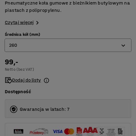
Pneumatyczne koła gumowe z bieżnikiem butylowym na
piastach z polipropylenu.
Czytaj więcej
Średnica kół (mm)
260
99,-
200
Netto (bez VAT)
260
Dodaj do listy
400
Dostępność
Gwarancja w latach: 7