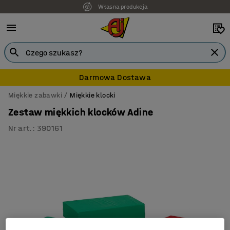
Własna produkcja
7 lat gwarancji
Darmowa Dostawa
Miękkie zabawki
Miękkie klocki
Zestaw miękkich klocków Adine
Nr art.
:
390161