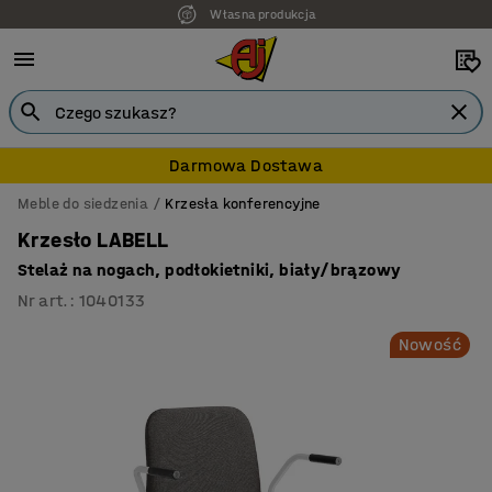
Własna produkcja
7 lat gwarancji
Darmowa Dostawa
Meble do siedzenia
Krzesła konferencyjne
Krzesło LABELL
Stelaż na nogach, podłokietniki, biały/brązowy
Nr art.
:
1040133
Nowość