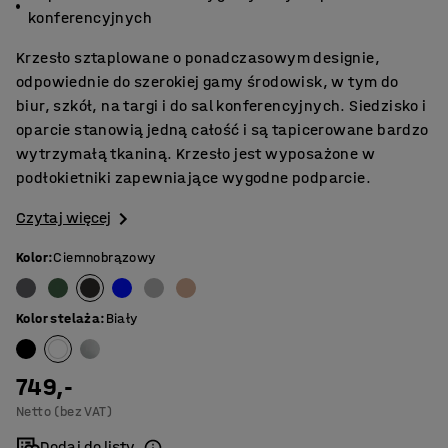
konferencyjnych
Krzesło sztaplowane o ponadczasowym designie,
odpowiednie do szerokiej gamy środowisk, w tym do
biur, szkół, na targi i do sal konferencyjnych. Siedzisko i
oparcie stanowią jedną całość i są tapicerowane bardzo
wytrzymałą tkaniną. Krzesło jest wyposażone w
podłokietniki zapewniające wygodne podparcie.
Czytaj więcej
Kolor
:
Ciemnobrązowy
Kolor stelaża
:
Biały
749,-
Netto (bez VAT)
Dodaj do listy