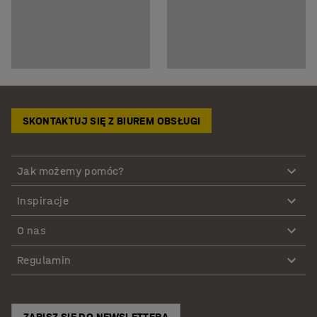
SKONTAKTUJ SIĘ Z BIUREM OBSŁUGI
Jak możemy pomóc?
Inspiracje
O nas
Regulamin
ZAPISZ SIĘ DO NEWSLETTERA