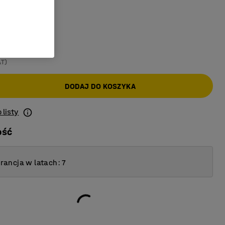
iały
AT)
DODAJ DO KOSZYKA
 listy
ość
ancja w latach: 7