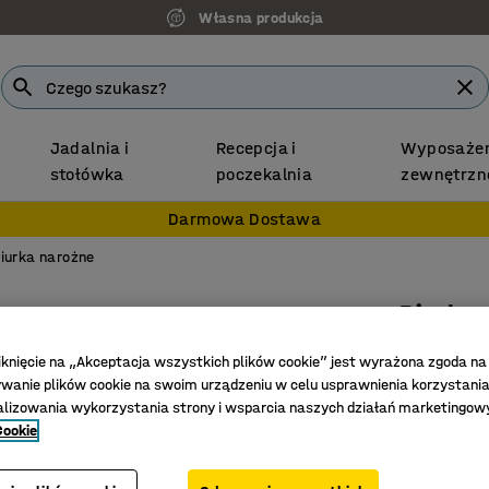
Własna produkcja
Jadalnia i
Recepcja i
Wyposażen
stołówka
poczekalnia
zewnętrzn
Darmowa Dostawa
iurka narożne
Biurko
Prawe, 1
iknięcie na „Akceptacja wszystkich plików cookie” jest wyrażona zgoda na
Nr art.
:
14
anie plików cookie na swoim urządzeniu w celu usprawnienia korzystania
alizowania wykorzystania strony i wsparcia naszych działań marketingow
Dwa prze
Cookie
Rama w k
Ergonomi