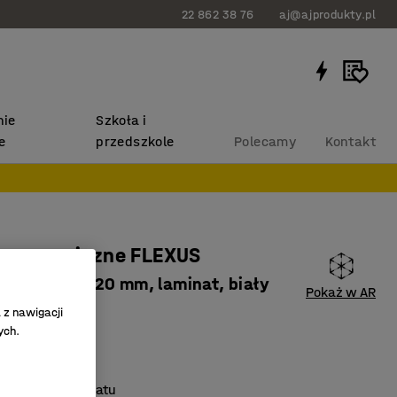
22 862 38 76
aj@ajprodukty.pl
ie
Szkoła i
e
przedszkole
Polecamy
Kontakt
 ergonomiczne FLEXUS
800x1200x720 mm, laminat, biały
Pokaż w AR
9283
 z nawigacji
ych.
pusty kablowe
olorze szarym
czny kształt blatu