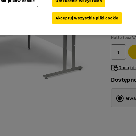
nia plików cookie
Odrzucenie wszystkich
Kolor blatu
:
B
Akceptuj wszystkie pliki cookie
1 049,-
Netto (bez V
Dodaj do
Dostępn
Gwar