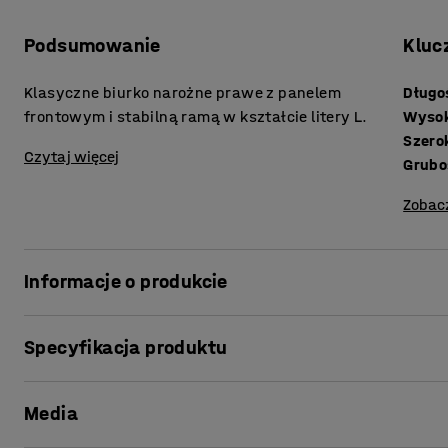
Podsumowanie
Kluc
Klasyczne biurko narożne prawe z panelem
Długo
frontowym i stabilną ramą w kształcie litery L.
Wyso
Szero
Czytaj więcej
Zobac
Informacje o produkcie
Stacjonarne biurko narożne prawe z serii FLEXUS to pon
Specyfikacja produktu
użytkowe. To doskonały wybór dla poszukujących biurka
rozwiązania. Jest niezwykle praktyczne i trwałe. Co więce
Długość
:
1800
mm
wszystkimi akcesoriami biurkowymi i innymi rozwiązania
Media
Wysokość
:
740
mm
stworzyć kompletne rozwiązanie zgodnie z potrzebą.
Szerokość
:
1200
mm