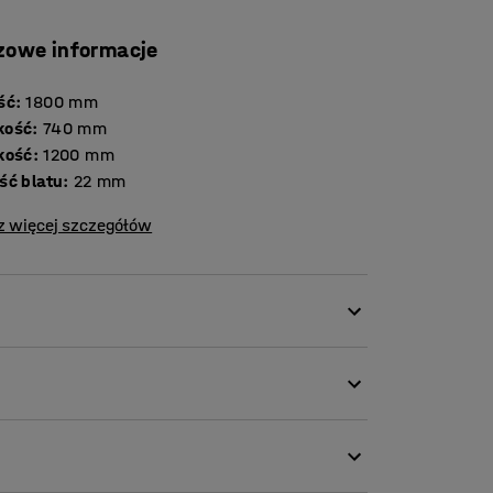
zowe informacje
ść
:
1800
mm
kość
:
740
mm
kość
:
1200
mm
Grubość blatu
:
22
mm
z więcej szczegółów
adczasowy design i nowoczesne cechy
 łączącego klasyczny wygląd i nowoczesne
j, łatwo jest połączyć to biurko ze
mi do przechowywania z serii FLEXUS, aby