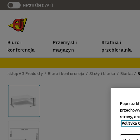
Netto (bez VAT)
Biuro i
Przemysł i
Szatnia i
konferencja
magazyn
przebieralnia
sklep AJ Produkty
Biuro i konferencja
Stoły i biurka
Biurka
B
Poprzez kl
przechowyw
strony, an
Polityka 