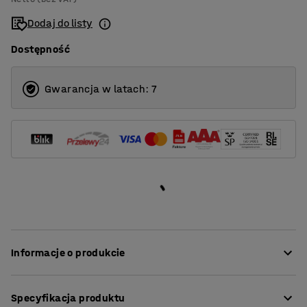
Dodaj do listy
Dostępność
Gwarancja w latach: 7
Informacje o produkcie
Po co siedzieć, skoro można wstać? Dzięki biurku z
Specyfikacja produktu
regulacją wysokości z serii QBUS możesz szybko i łatwo