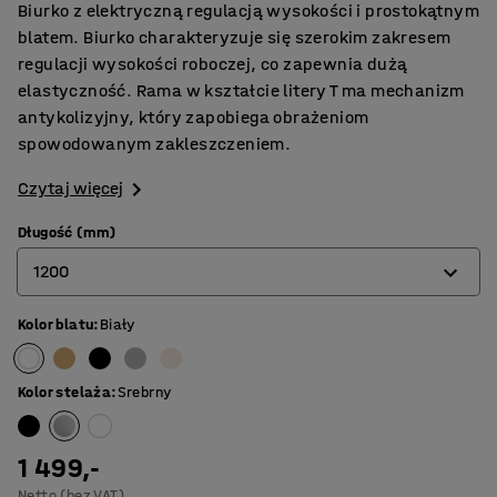
Biurko z elektryczną regulacją wysokości i prostokątnym
blatem. Biurko charakteryzuje się szerokim zakresem
regulacji wysokości roboczej, co zapewnia dużą
elastyczność. Rama w kształcie litery T ma mechanizm
antykolizyjny, który zapobiega obrażeniom
spowodowanym zakleszczeniem.
Czytaj więcej
Długość (mm)
1200
Kolor blatu
:
Biały
1200
1400
Kolor stelaża
:
Srebrny
1600
1800
1 499,-
Netto (bez VAT)