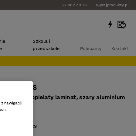
22 862 38 76
aj@ajprodukty.pl
ie
Szkoła i
e
przedszkole
Polecamy
Kontakt
 BORÅS PLUS
720 mm, popielaty laminat, szary aluminium
 z nawigacji
907204
ych.
HPL
 z normą EN 1729
at