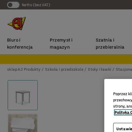
Netto (bez VAT)
Biuro i
Przemysł i
Szatnia i
konferencja
magazyn
przebieralnia
sklep AJ Produkty
Szkoła i przedszkole
Stoły i ławki
Stacjona
Poprzez kl
przechowyw
strony, an
Polityka 
Ustawie