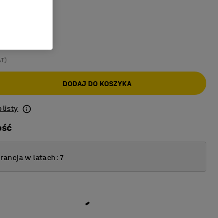
a
:
Srebrny
AT)
DODAJ DO KOSZYKA
 listy
ość
ancja w latach: 7