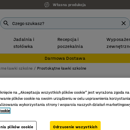
Własna produkcja
Jadalnia i
Recepcja i
Wyposażen
stołówka
poczekalnia
zewnętrzn
Darmowa Dostawa
rne ławki szkolne
Prostokątne ławki szkolne
Biurko
700x600x
iknięcie na „Akceptacja wszystkich plików cookie” jest wyrażona zgoda na
anie plików cookie na swoim urządzeniu w celu usprawnienia korzystania
Nr art.
:
34
alizowania wykorzystania strony i wsparcia naszych działań marketingow
Cookie
Laminat 
Zgodność
nia plików cookie
Odrzucenie wszystkich
Trwały bl