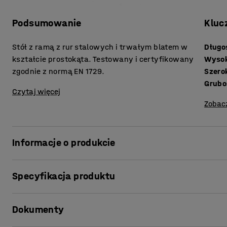
Podsumowanie
Kluc
Stół z ramą z rur stalowych i trwałym blatem w
Długo
kształcie prostokąta. Testowany i certyfikowany
Wyso
zgodnie z normą EN 1729.
Szero
Czytaj więcej
Zobac
Informacje o produkcie
Wytrzymały stół BORÅS PLUS jest w stanie wytrzymać i
Specyfikacja produktu
Testowany i zatwierdzony zgodnie z normą EN 1729, która
wykorzystywanych w jednostkach edukacyjnych. Prostok
Długość
:
700
mm
wysokociśnieniowego, co czyni go niezwykle trwałym. Jes
Dokumenty
Wysokość
:
720
mm
odporny na prawie każdy rozlany płyn. BORÅS PLUS to id
Szerokość
:
600
mm
Świetnie sprawdza się również jako stół jadalny.