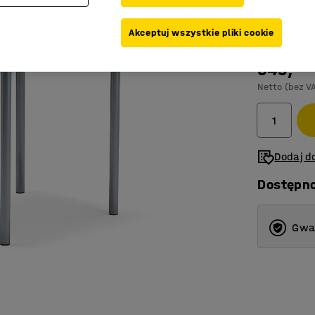
Kolor stelaż
Akceptuj wszystkie pliki cookie
549,-
Netto (bez V
Dodaj do
Dostępn
Gwar