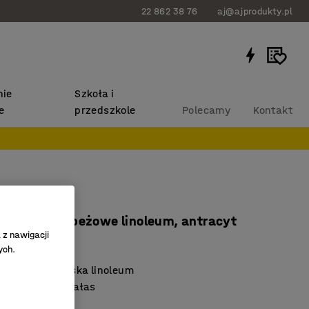
22 862 38 76
aj@ajprodukty.pl
ie
Szkoła i
e
przedszkole
Polecamy
Kontakt
NITUS
x720 mm, beżowe linoleum, antracyt
 z nawigacji
617704
ych.
ne dla środowiska linoleum
ści tłumiące hałas
t EN 1729"