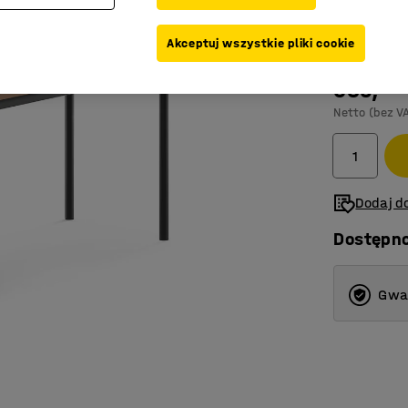
Kolor blatu
:
B
Akceptuj wszystkie pliki cookie
685,-
Netto (bez V
Dodaj do
Dostępn
Gwar