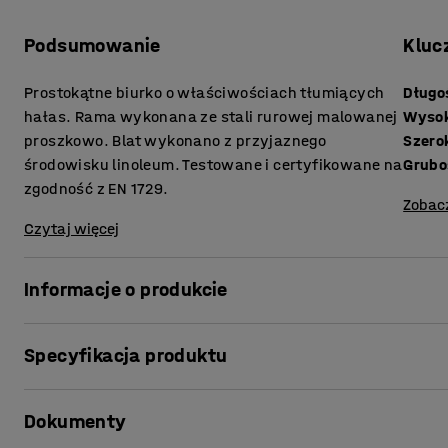
Podsumowanie
Kluc
Prostokątne biurko o właściwościach tłumiących
Długo
hałas. Rama wykonana ze stali rurowej malowanej
Wyso
proszkowo. Blat wykonano z przyjaznego
Szero
środowisku linoleum. Testowane i certyfikowane na
zgodność z EN 1729.
Zobac
Czytaj więcej
Informacje o produkcie
"W klasach zazwyczaj wiele się dzieje, co może spowodo
Specyfikacja produktu
krzesłami, uderzanie w meble, trzaskanie szufladami to
poziom hałasu. Może to spowodować osłabienie koncentr
Długość
:
1200
mm
uczniów jak i pracowników. Biurko szkolne SONITUS poma
Dokumenty
Wysokość
:
720
mm
właściwościom tłumiącym hałas swoich blatów.