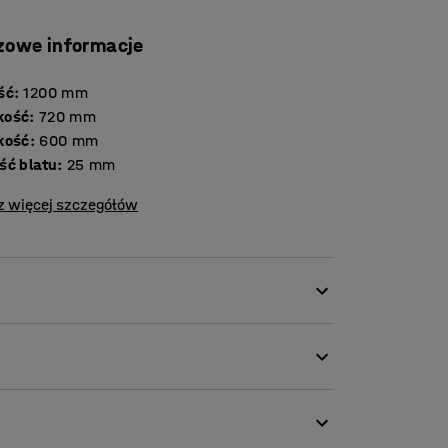
zowe informacje
ść
:
1200
mm
kość
:
720
mm
kość
:
600
mm
Grubość blatu
:
25
mm
z więcej szczegółów
wać wysoki poziom hałasu. Szuranie
 tylko przykłady czynników zwiększających
acji i niską produktywność zarówno wśród
ga zlikwidować problem dzięki