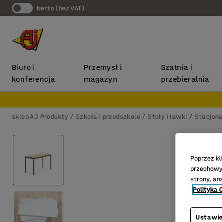
Netto (bez VAT)
Biuro i
Przemysł i
Szatnia i
konferencja
magazyn
przebieralnia
sklep AJ Produkty
Szkoła i przedszkole
Stoły i ławki
Stacjona
Poprzez kl
przechowyw
strony, an
Polityka 
Ustawie