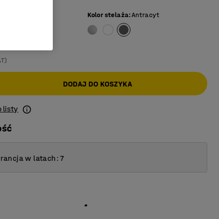
eż
Kolor stelaża
:
Antracyt
AT)
DODAJ DO KOSZYKA
 listy
ość
ancja w latach: 7