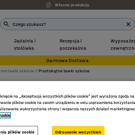
Własna produkcja
Jadalnia i
Recepcja i
Wyposażen
stołówka
poczekalnia
zewnętrzn
Darmowa Dostawa
rne ławki szkolne
Prostokątne ławki szkolne
Stół SO
1200x600
iknięcie na „Akceptacja wszystkich plików cookie” jest wyrażona zgoda na
anie plików cookie na swoim urządzeniu w celu usprawnienia korzystania
Nr art.
:
34
alizowania wykorzystania strony i wsparcia naszych działań marketingow
Cookie
"Przyjaz
Właściwo
nia plików cookie
Odrzucenie wszystkich
Certyfika