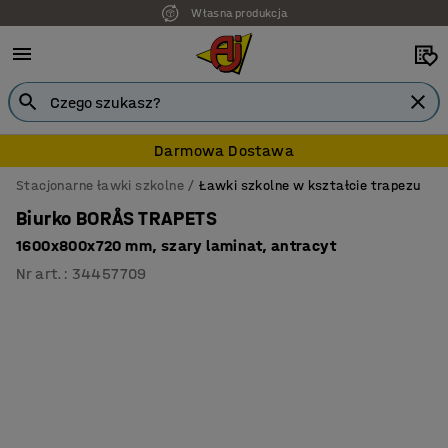
Własna produkcja
7 lat gwarancji
Darmowa Dostawa
Stacjonarne ławki szkolne
Ławki szkolne w kształcie trapezu
Biurko BORÅS TRAPETS
1600x800x720 mm, szary laminat, antracyt
Nr art.
:
34457709