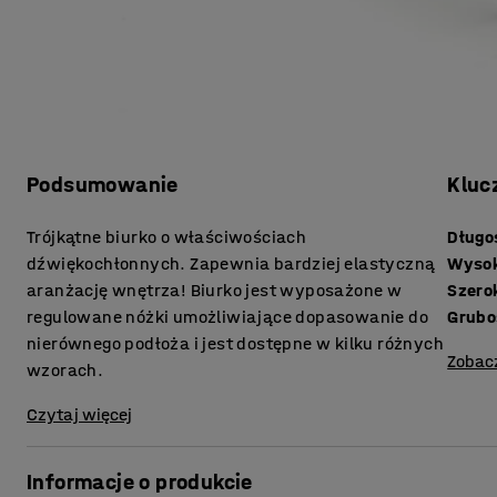
Podsumowanie
Kluc
Trójkątne biurko o właściwościach
Długo
dźwiękochłonnych. Zapewnia bardziej elastyczną
Wyso
aranżację wnętrza! Biurko jest wyposażone w
Szero
regulowane nóżki umożliwiające dopasowanie do
nierównego podłoża i jest dostępne w kilku różnych
Zobac
wzorach.
Czytaj więcej
Informacje o produkcie