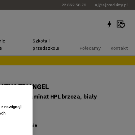
22 862 38 76
aj@ajprodukty.pl
ie
Szkoła i
e
przedszkole
Polecamy
Kontakt
NITUS TRIANGEL
720 mm, laminat HPL brzoza, biały
857602
 z nawigacji
ych.
iękochłonny
alne rozwiązanie
ne stopki