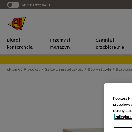
Netto (bez VAT)
Biuro i
Przemysł i
Szatnia i
konferencja
magazyn
przebieralnia
sklep AJ Produkty
Szkoła i przedszkole
Stoły i ławki
Stacjona
Poprzez kl
przechowyw
strony, an
Polityka 