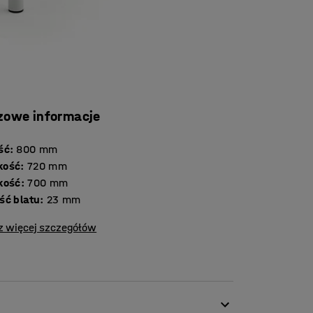
zowe informacje
ść
:
800
mm
kość
:
720
mm
kość
:
700
mm
Grubość blatu
:
23
mm
z więcej szczegółów