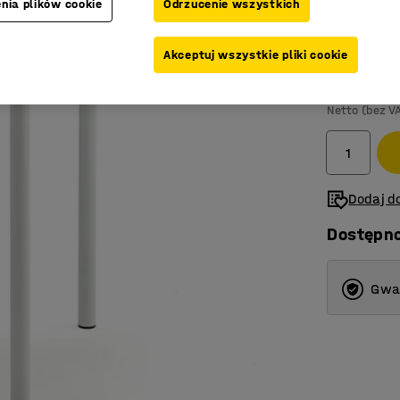
nia plików cookie
Odrzucenie wszystkich
Kolor blatu
:
B
Akceptuj wszystkie pliki cookie
845,-
Netto (bez V
Dodaj do
Dostępn
Gwar