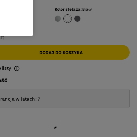
rzoza
Kolor stelaża
:
Biały
AT)
DODAJ DO KOSZYKA
 listy
ość
ancja w latach: 7