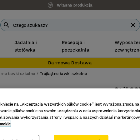
Własna produkcja
Jadalnia i
Recepcja i
Wyposażen
stołówka
poczekalnia
zewnętrzn
Darmowa Dostawa
rne ławki szkolne
Trójkątne ławki szkolne
Stół SO
800x700x
iknięcie na „Akceptacja wszystkich plików cookie” jest wyrażona zgoda na
Nr art.
:
34
anie plików cookie na swoim urządzeniu w celu usprawnienia korzystania
alizowania wykorzystania strony i wsparcia naszych działań marketingow
Blat dźw
Cookie
Funkcjon
Regulowa