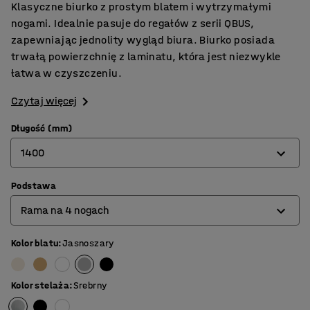
Klasyczne biurko z prostym blatem i wytrzymałymi
nogami. Idealnie pasuje do regałów z serii QBUS,
zapewniając jednolity wygląd biura. Biurko posiada
trwałą powierzchnię z laminatu, która jest niezwykle
łatwa w czyszczeniu.
Czytaj więcej
Długość (mm)
1400
Podstawa
800
Rama na 4 nogach
1200
1400
Kolor blatu
:
Jasnoszary
Rama na 4 nogach
1600
Rama typu O
Kolor stelaża
:
Srebrny
1800
Rama typu T