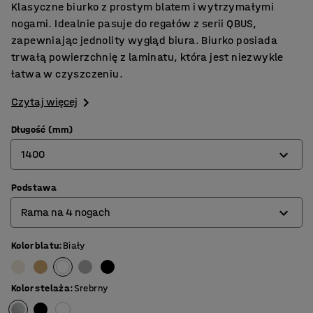
Klasyczne biurko z prostym blatem i wytrzymałymi
nogami. Idealnie pasuje do regałów z serii QBUS,
zapewniając jednolity wygląd biura. Biurko posiada
trwałą powierzchnię z laminatu, która jest niezwykle
łatwa w czyszczeniu.
Czytaj więcej
Długość (mm)
1400
Podstawa
800
Rama na 4 nogach
1200
1400
Kolor blatu
:
Biały
Rama na 4 nogach
1600
Rama typu O
Kolor stelaża
:
Srebrny
1800
Rama typu T