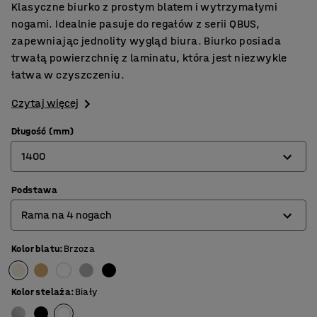
Klasyczne biurko z prostym blatem i wytrzymałymi
nogami. Idealnie pasuje do regałów z serii QBUS,
zapewniając jednolity wygląd biura. Biurko posiada
trwałą powierzchnię z laminatu, która jest niezwykle
łatwa w czyszczeniu.
Czytaj więcej
Długość (mm)
1400
Podstawa
800
Rama na 4 nogach
1200
1400
Kolor blatu
:
Brzoza
Rama na 4 nogach
1600
Rama typu O
Kolor stelaża
:
Biały
1800
Rama typu T