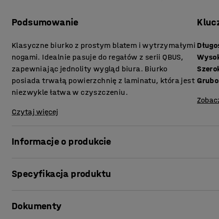
Podsumowanie
Kluc
Klasyczne biurko z prostym blatem i wytrzymałymi
Długo
nogami. Idealnie pasuje do regałów z serii QBUS,
Wyso
zapewniając jednolity wygląd biura. Biurko
Szero
posiada trwałą powierzchnię z laminatu, która jest
niezwykle łatwa w czyszczeniu.
Zobac
Czytaj więcej
Informacje o produkcie
Stylowe stacjonarne biurko z serii QBUS to ponadczasowy
Specyfikacja produktu
Doskonały wybór dla poszukujących biurka łączącego kl
Jest niezwykle praktyczne i trwałe.
Długość
:
1200
mm
Dokumenty
Wysokość
:
740
mm
Biurko oferuje solidną ramę składającą się z czterech pro