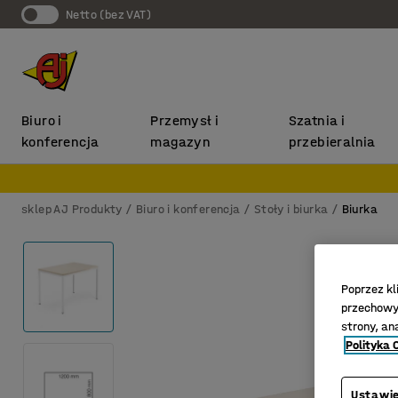
Netto (bez VAT)
Biuro i
Przemysł i
Szatnia i
konferencja
magazyn
przebieralnia
sklep AJ Produkty
Biuro i konferencja
Stoły i biurka
Biurka
Poprzez kl
przechowyw
strony, an
Polityka 
Ustawie