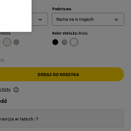
)
Podstawa
Rama na 4 nogach
rzoza
Kolor stelaża
:
Biały
Rama na 4 nogach
Rama typu O
Rama typu T
AT)
DODAJ DO KOSZYKA
 listy
ość
ancja w latach: 7