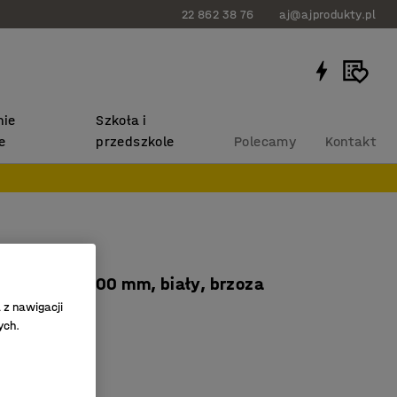
22 862 38 76
aj@ajprodukty.pl
ie
Szkoła i
e
przedszkole
Polecamy
Kontakt
 QBUS
ogi, 1200x800 mm, biały, brzoza
 z nawigacji
1232
ych.
wytrzymałość
aminat
ny blat