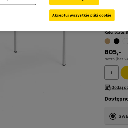
Długość (mm
Akceptuj wszystkie pliki cookie
1200
Kolor blatu
:
B
800
1200
805,-
1400
Netto (bez V
1600
1800
Dodaj do
Dostępn
Gwar