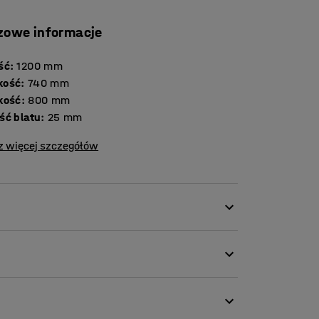
zowe informacje
ść
:
1200
mm
kość
:
740
mm
kość
:
800
mm
Grubość blatu
:
25
mm
z więcej szczegółów
 design, oferujący nowoczesne zalety.
asyczny wygląd i nowoczesne rozwiązania.
stych nóg. Prosty blat wykonany jest z