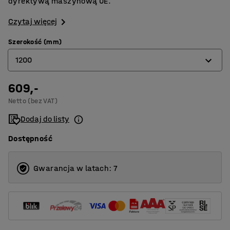
dyrektywą maszynową UE.
Czytaj więcej
Szerokość (mm)
1200
609,-
250
Netto (bez VAT)
400
Dodaj do listy
500
Dostępność
600
700
Gwarancja w latach: 7
800
900
1000