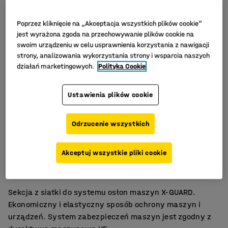
Poprzez kliknięcie na „Akceptacja wszystkich plików cookie”
jest wyrażona zgoda na przechowywanie plików cookie na
swoim urządzeniu w celu usprawnienia korzystania z nawigacji
strony, analizowania wykorzystania strony i wsparcia naszych
działań marketingowych.
Polityka Cookie
Ustawienia plików cookie
Odrzucenie wszystkich
Prosty montaż
Akceptuj wszystkie pliki cookie
Elastyczny system ochrony maszyn
Kilka szerokości do wyboru
Sekcja z siatki do systemu osłon maszyn X-GUARD.
Ekonomiczny i elastyczny sposób ochrony maszyn i
urządzeń. System zabezpieczeń maszyn jest zgodny z