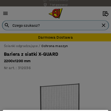
7 lat gwarancji
Darmowa Dostawa
Ścianki odgradzające
Ochrona maszyn
Bariera z siatki X-GUARD
2200x1200 mm
Nr art.
:
312036