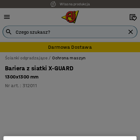
Własna produkcja
7 lat gwarancji
Darmowa Dostawa
Ścianki odgradzające
Ochrona maszyn
Bariera z siatki X-GUARD
1300x1300 mm
Nr art.
:
312011