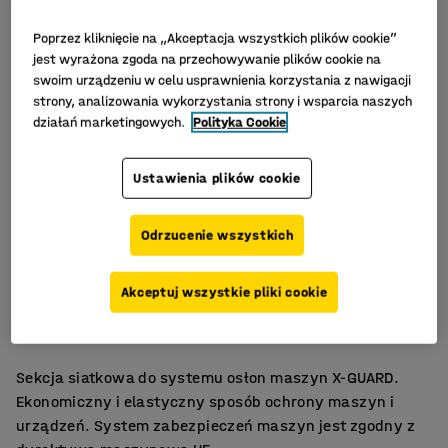
Poprzez kliknięcie na „Akceptacja wszystkich plików cookie”
jest wyrażona zgoda na przechowywanie plików cookie na
swoim urządzeniu w celu usprawnienia korzystania z nawigacji
strony, analizowania wykorzystania strony i wsparcia naszych
działań marketingowych.
Polityka Cookie
Ustawienia plików cookie
Odrzucenie wszystkich
Prosty montaż
Akceptuj wszystkie pliki cookie
Elastyczny system ochrony maszyn
Kilka szerokości
Sekcja siatkowa do systemu osłon maszyn X-GUARD.
Ekonomiczny i elastyczny sposób ochrony maszyn i
urządzeń. System zabezpieczeń maszyn jest zgodny z