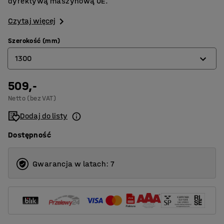
dyrektywą maszynową UE.
Czytaj więcej
Szerokość (mm)
1300
509,-
250
Netto (bez VAT)
400
Dodaj do listy
500
Dostępność
600
700
Gwarancja w latach: 7
800
900
1000