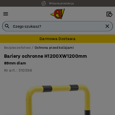
Własna produkcja
7 lat gwarancji
Darmowa Dostawa
Bezpieczeństwo
Ochrona przed kolizjami
Bariery ochronne H1200XW1200mm
89mm diam
Nr art.
:
310396