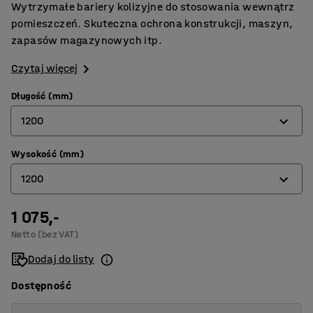
Wytrzymałe bariery kolizyjne do stosowania wewnątrz
pomieszczeń. Skuteczna ochrona konstrukcji, maszyn,
zapasów magazynowych itp.
Czytaj więcej
Długość (mm)
1200
Wysokość (mm)
600
1200
1200
1 075,-
350
Netto (bez VAT)
600
Dodaj do listy
1200
Dostępność