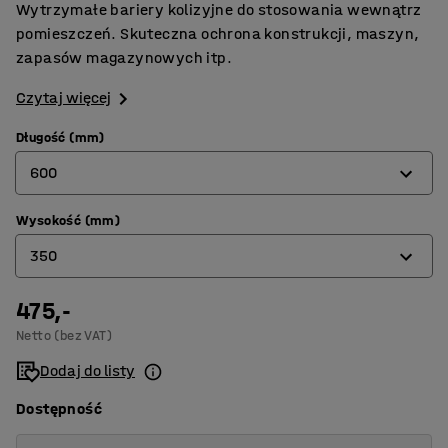
Wytrzymałe bariery kolizyjne do stosowania wewnątrz
pomieszczeń. Skuteczna ochrona konstrukcji, maszyn,
zapasów magazynowych itp.
Czytaj więcej
Długość (mm)
600
Wysokość (mm)
600
350
1200
475,-
350
Netto (bez VAT)
600
Dodaj do listy
1200
Dostępność