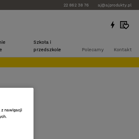
22 862 38 76
aj@ajprodukty.pl
ie
Szkoła i
e
przedszkole
Polecamy
Kontakt
cz
wki 6 mm
140
 z nawigacji
ych.
ne kowadełko
wany
o 40 arkuszy