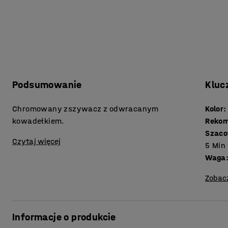
Podsumowanie
Kluc
Chromowany zszywacz z odwracanym
Kolor
:
kowadełkiem.
Rekom
Szaco
Czytaj więcej
5
Min
Waga
Zobac
Informacje o produkcie