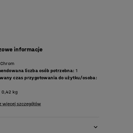
zowe informacje
Chrom
endowana liczba osób potrzebna
:
1
wany czas przygotowania do użytku/osoba
:
:
0,42
kg
z więcej szczegółów