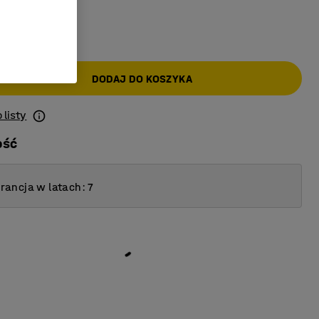
AT)
DODAJ DO KOSZYKA
 listy
ość
ancja w latach: 7