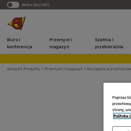
Netto (bez VAT)
Biuro i
Przemysł i
Szatnia i
konferencja
magazyn
przebieralnia
sklep AJ Produkty
Przemysł i magazyn
Narzędzia warsztatow
Poprzez kl
przechowyw
strony, an
Polityka 