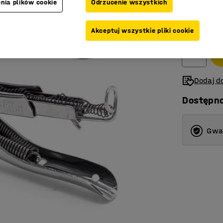
nia plików cookie
Odrzucenie wszystkich
185,-
Akceptuj wszystkie pliki cookie
Netto (bez V
Dodaj do
Dostępn
Gwar