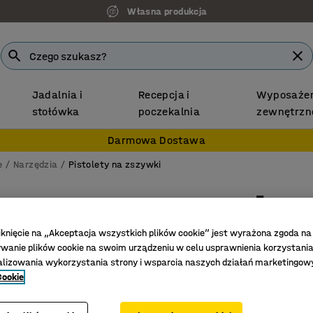
Własna produkcja
Jadalnia i
Recepcja i
Wyposażen
stołówka
poczekalnia
zewnętrzn
Darmowa Dostawa
e
Narzędzia
Pistolety na zszywki
Zszywa
Na zszy
iknięcie na „Akceptacja wszystkich plików cookie” jest wyrażona zgoda na
Nr art.
:
23
anie plików cookie na swoim urządzeniu w celu usprawnienia korzystania
alizowania wykorzystania strony i wsparcia naszych działań marketingow
Odwraca
Cookie
Chromo
Zszywa d