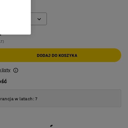
(mm)
-
AT)
DODAJ DO KOSZYKA
 listy
ość
ancja w latach: 7