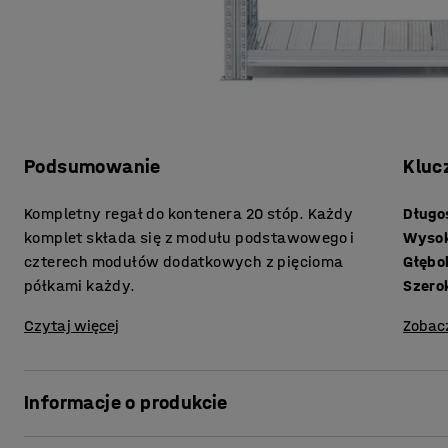
Podsumowanie
Kluc
Kompletny regał do kontenera 20 stóp. Każdy
Długo
komplet składa się z modułu podstawowego i
Wyso
czterech modułów dodatkowych z pięcioma
Głębo
półkami każdy.
Szero
Czytaj więcej
Zobac
Informacje o produkcie
Zamień kontener w praktyczną przechowalnię opon dzięk