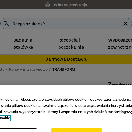
Własna produkcja
Jadalnia i
Recepcja i
Wyposażen
stołówka
poczekalnia
zewnętrzn
Darmowa Dostawa
ały
Regały magazynowe
TRANSFORM
Zestaw
Do konte
iknięcie na „Akceptacja wszystkich plików cookie” jest wyrażona zgoda na
Nr art.
:
217
anie plików cookie na swoim urządzeniu w celu usprawnienia korzystania
alizowania wykorzystania strony i wsparcia naszych działań marketingow
Do konte
Cookie
Regulowa
Do trudn