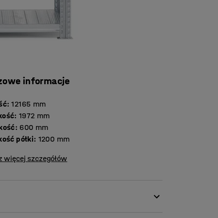
zowe informacje
ść
:
12165
mm
kość
:
1972
mm
kość
:
600
mm
kość półki
:
1200
mm
z więcej szczegółów
i naszym elastycznym regałom! System