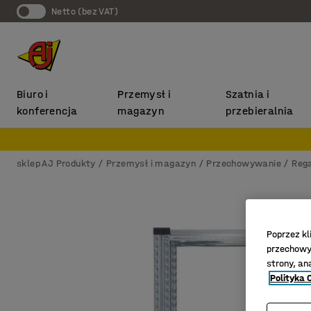
Netto (bez VAT)
Biuro i
Przemysł i
Szatnia i
konferencja
magazyn
przebieralnia
sklep AJ Produkty
Przemysł i magazyn
Przechowywanie
Reg
Poprzez kl
przechowyw
strony, an
Polityka 