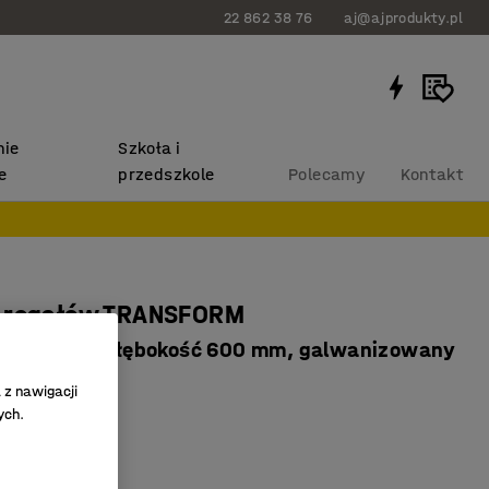
22 862 38 76
aj@ajprodukty.pl
ie
Szkoła i
e
przedszkole
Polecamy
Kontakt
 regałów TRANSFORM
nera 20 ft, głębokość 600 mm, galwanizowany
375
 z nawigacji
ych.
nera 20 stóp
ne półki
ych środowisk