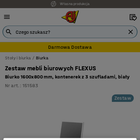
Własna produkcja
7 lat gwarancji
Darmowa Dostawa
Stoły i biurka
Biurka
Zestaw mebli biurowych FLEXUS
Biurko 1600x800 mm, kontenerek z 3 szufladami, biały
Nr art.
:
151583
Zestaw