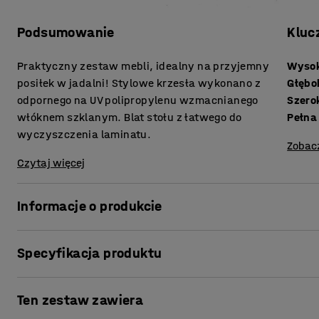
Podsumowanie
Kluc
Praktyczny zestaw mebli, idealny na przyjemny
Wysok
posiłek w jadalni! Stylowe krzesła wykonano z
Głębo
odpornego na UV polipropylenu wzmacnianego
Szero
włóknem szklanym. Blat stołu z łatwego do
Pełna
wyczyszczenia laminatu.
Zobac
Czytaj więcej
Informacje o produkcie
Prezentowany zestaw łączy nowoczesne monochromatyczn
Specyfikacja produktu
Niezależnie od tego, czy chcesz dodać jeszcze więcej kol
wygląd, masz wiele możliwości!
Wysokość siedziska
:
455
mm
Ten zestaw zawiera
Głębokość siedziska
:
420
mm
Seria VARIOUS to autorski projekt AJ Produkty. Prezentuj