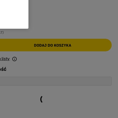
ony
AT)
DODAJ DO KOSZYKA
 listy
ość