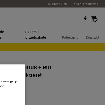
22 862 38 76
aj@ajprodukty.pl
ie
Szkoła i
e
przedszkole
Polecamy
Kontakt
mebli VARIOUS + RIO
6 czerwonych krzeseł
 z nawigacji
3394
ych.
la kilku osób
ane krzesła
 trwały stół