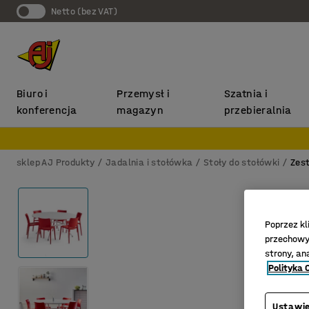
Netto (bez VAT)
Biuro i
Przemysł i
Szatnia i
konferencja
magazyn
przebieralnia
sklep AJ Produkty
Jadalnia i stołówka
Stoły do stołówki
Zes
Poprzez kl
przechowyw
strony, an
Polityka 
Ustawie