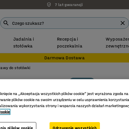
7 lat gwarancji
Jadalnia i
Recepcja i
Wyposażen
stołówka
poczekalnia
zewnętrzn
Darmowa Dostawa
tawy do stołówki
Zestaw
Zestaw 
1 stół i 
iknięcie na „Akceptacja wszystkich plików cookie” jest wyrażona zgoda na
anie plików cookie na swoim urządzeniu w celu usprawnienia korzystania
Nr art.
:
10
alizowania wykorzystania strony i wsparcia naszych działań marketingow
Cookie
Miejsce d
Sztaplow
Solidny i
nia plików cookie
Odrzucenie wszystkich