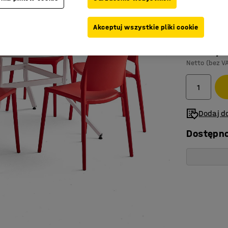
Kolor
:
Czerw
Akceptuj wszystkie pliki cookie
3 225,-
Netto (bez V
Dodaj do
Dostępn