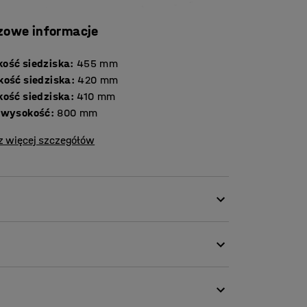
zowe informacje
ość siedziska
:
455
mm
kość siedziska
:
420
mm
kość siedziska
:
410
mm
 wysokość
:
800
mm
z więcej szczegółów
e trendy z wizją naszych projektantów.
oru, czy zachować bardziej powściągliwy
emy solidny stół z wytrzymałą ramą