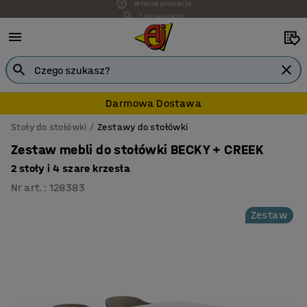
7 lat gwarancji
Darmowa Dostawa
Stoły do stołówki
Zestawy do stołówki
Zestaw mebli do stołówki BECKY + CREEK
2 stoły i 4 szare krzesła
Nr art.
:
128383
Zestaw