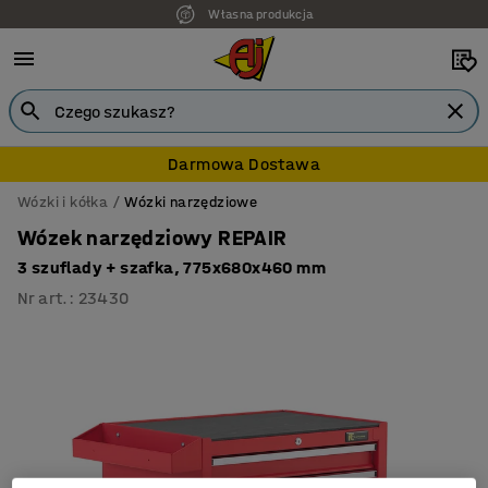
Własna produkcja
Darmowa Dostawa
Wózki i kółka
Wózki narzędziowe
Wózek narzędziowy REPAIR
3 szuflady + szafka, 775x680x460 mm
Nr art.
:
23430