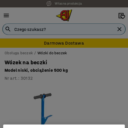
Własna produkcja
7 lat gwarancji
Darmowa Dostawa
Obsługa beczek
Wózki do beczek
Wózek na beczki
Model niski, obciążenie 500 kg
Nr art.
:
30132