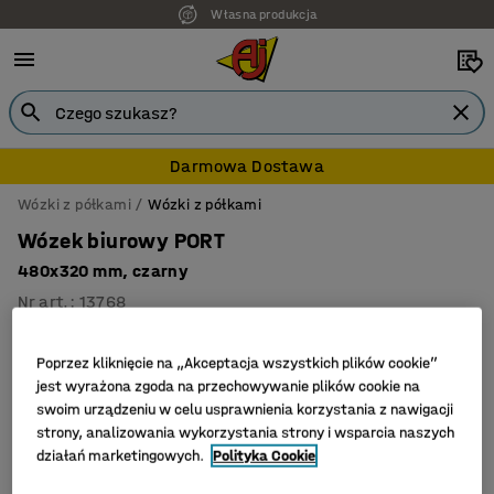
Własna produkcja
Darmowa Dostawa
Wózki z półkami
Wózki z półkami
Wózek biurowy PORT
480x320 mm, czarny
Nr art.
:
13768
Poprzez kliknięcie na „Akceptacja wszystkich plików cookie”
jest wyrażona zgoda na przechowywanie plików cookie na
swoim urządzeniu w celu usprawnienia korzystania z nawigacji
strony, analizowania wykorzystania strony i wsparcia naszych
działań marketingowych.
Polityka Cookie