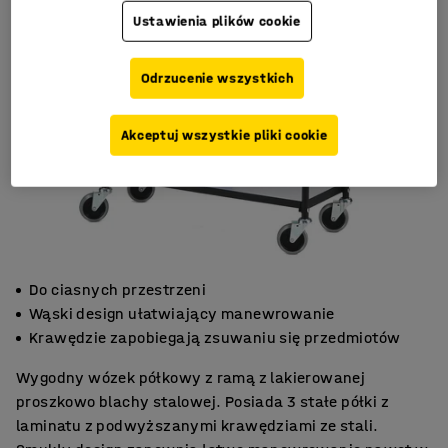
Ustawienia plików cookie
Odrzucenie wszystkich
Akceptuj wszystkie pliki cookie
Do ciasnych przestrzeni
Wąski design ułatwiający manewrowanie
Krawędzie zapobiegają zsuwaniu się przedmiotów
Wygodny wózek półkowy z ramą z lakierowanej
proszkowo blachy stalowej. Posiada 3 stałe półki z
laminatu z podwyższanymi krawędziami ze stali.