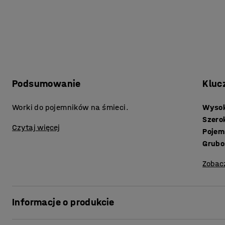
Podsumowanie
Kluc
Worki do pojemników na śmieci.
Wyso
Szero
Czytaj więcej
Pojem
Grubo
Zobac
Informacje o produkcie
Worki są mocne i odporne na perforację. Wykonano je z pol