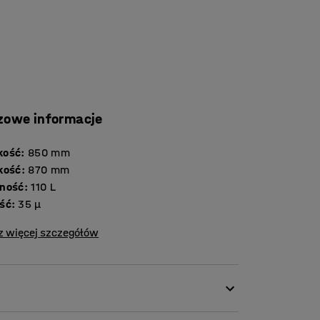
zowe informacje
kość
:
850
mm
kość
:
870
mm
ność
:
110
L
ść
:
35 μ
z więcej szczegółów
ietylenu, który w procesie spalania generuje