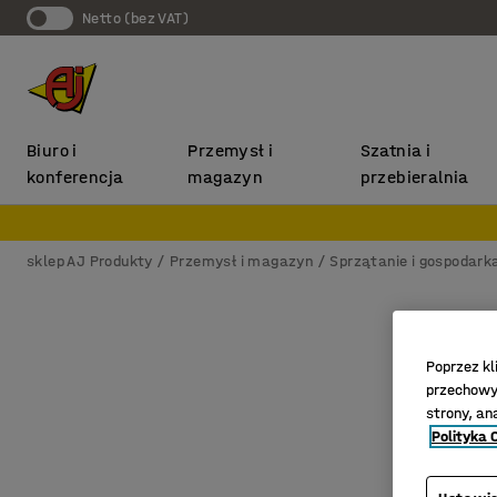
Netto (bez VAT)
Biuro i
Przemysł i
Szatnia i
konferencja
magazyn
przebieralnia
sklep AJ Produkty
Przemysł i magazyn
Sprzątanie i gospodar
Poprzez kl
przechowyw
strony, an
Polityka 