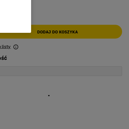
AT)
DODAJ DO KOSZYKA
 listy
ość