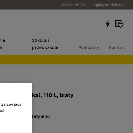
22 862 38 76
aj@ajprodukty.pl
ie
Szkoła i
e
przedszkole
Polecamy
Kontakt
anitarne
(10 sztuk/rolka), 110 L, biały
213
 z nawigacji
ych.
 z grubego polietylenu
na rozdarcie
ły