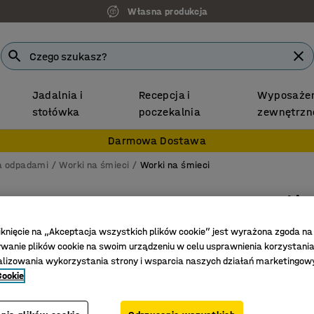
Własna produkcja
Jadalnia i
Recepcja i
Wyposażen
stołówka
poczekalnia
zewnętrzn
Darmowa Dostawa
ka odpadami
Worki na śmieci
Worki na śmieci
Worki s
15 rolek 
iknięcie na „Akceptacja wszystkich plików cookie” jest wyrażona zgoda na
Nr art.
:
205
anie plików cookie na swoim urządzeniu w celu usprawnienia korzystania
alizowania wykorzystania strony i wsparcia naszych działań marketingow
Wykonane
Cookie
Odporne 
Kolor bia