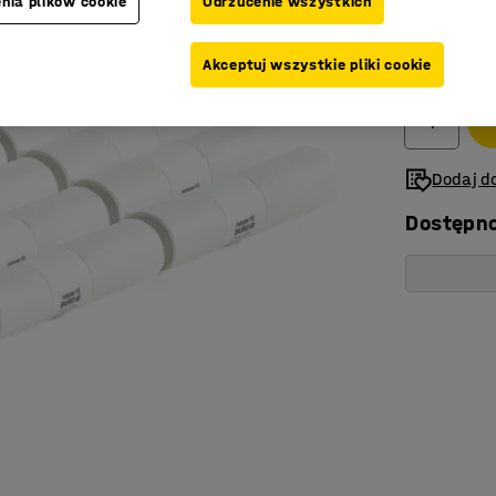
nia plików cookie
Odrzucenie wszystkich
509,-
Akceptuj wszystkie pliki cookie
Netto (bez V
Dodaj do
Dostępn