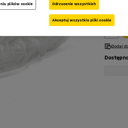
nia plików cookie
Odrzucenie wszystkich
335,-
Netto (bez V
Akceptuj wszystkie pliki cookie
Dodaj do
Dostępn