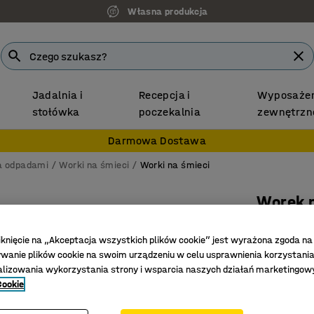
Własna produkcja
Jadalnia i
Recepcja i
Wyposażen
stołówka
poczekalnia
zewnętrzn
Darmowa Dostawa
ka odpadami
Worki na śmieci
Worki na śmieci
Worek 
Przezroc
iknięcie na „Akceptacja wszystkich plików cookie” jest wyrażona zgoda na
Nr art.
:
23
anie plików cookie na swoim urządzeniu w celu usprawnienia korzystania
alizowania wykorzystania strony i wsparcia naszych działań marketingow
Pełna kon
Cookie
Łatwe op
Wysoki p