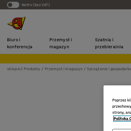
Netto (bez VAT)
Biuro i
Przemysł i
Szatnia i
konferencja
magazyn
przebieralnia
sklep AJ Produkty
Przemysł i magazyn
Sprzątanie i gospodar
Poprzez kl
przechowyw
strony, an
Polityka 