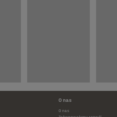
O nas
O nas
Zrównoważony rozwój