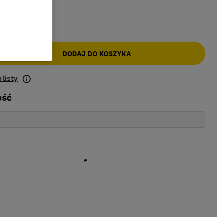
AT)
DODAJ DO KOSZYKA
 listy
ość