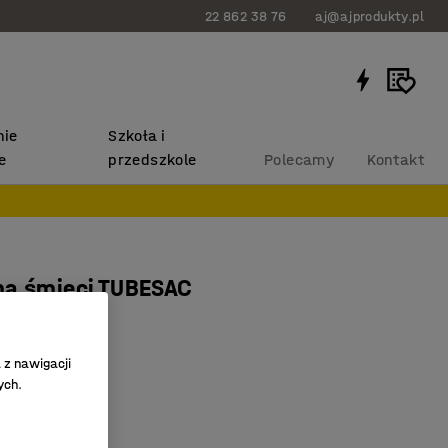
22 862 38 76
aj@ajprodukty.pl
ie
Szkoła i
e
przedszkole
Polecamy
Kontakt
na śmieci TUBESAC
zysty
354
 z nawigacji
ych.
trola
różnianie
oziom higieny