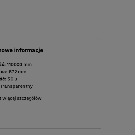
zowe informacje
ść
:
110000
mm
ica
:
572
mm
ść
:
30 μ
Transparentny
z więcej szczegółów