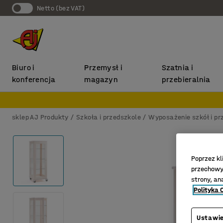
Netto (bez VAT)
Biuro i
Przemysł i
Szatnia i
konferencja
magazyn
przebieralnia
sklep AJ Produkty
Szkoła i przedszkole
Wyposażenie szkół i pr
Poprzez kl
przechowyw
strony, an
Polityka 
Ustawie