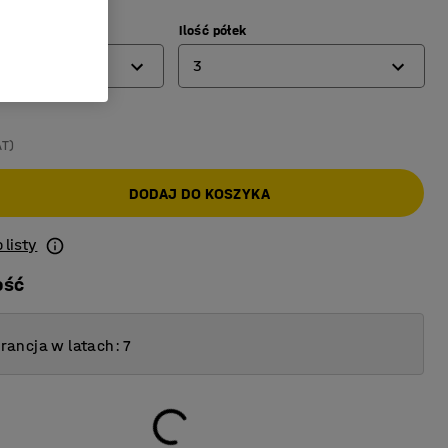
mm)
Ilość półek
3
2
AT)
3
DODAJ DO KOSZYKA
 listy
ość
ancja w latach: 7