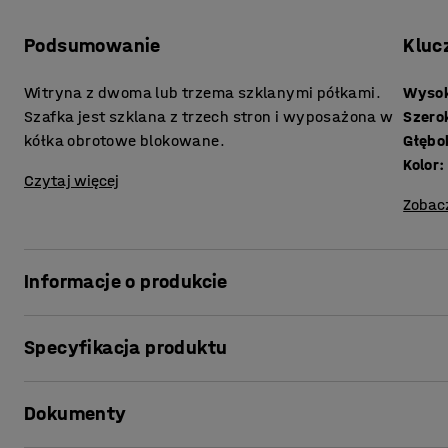
Podsumowanie
Kluc
Witryna z dwoma lub trzema szklanymi półkami.
Wyso
Szafka jest szklana z trzech stron i wyposażona w
Szero
kółka obrotowe blokowane.
Głębo
Kolor
:
Czytaj więcej
Zobac
Informacje o produkcie
Ta elegancka witryna wykonana została z 18 mm barwionej 
Specyfikacja produktu
zarówno wytrzymałego jak i nie wymagającego szczególn
prezentuje produkty i nadaje się do większości miejsc, wł
Wysokość
:
1656
mm
lub gabinety szkolne. Szafka wystawowa sprzedawana je
Dokumenty
Szerokość
:
600
mm
oraz szkłem z trzech stron, co daje wrażenie jasności i l
Głębokość
:
600
mm
zamykane kółka ułatwiające jej przesuwanie i unieruchom