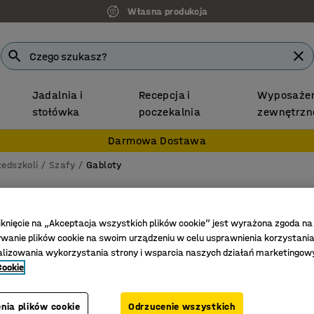
Własna produkcja
Jadalnia i
Recepcja i
Wyposażen
stołówka
poczekalnia
zewnętrzn
Darmowa Dostawa
zedszkoli
Szafy
Gabloty
Mobiln
3 półki,
iknięcie na „Akceptacja wszystkich plików cookie” jest wyrażona zgoda na
anie plików cookie na swoim urządzeniu w celu usprawnienia korzystania
Nr art.
:
372
alizowania wykorzystania strony i wsparcia naszych działań marketingow
Cookie
"2 lub 3 p
Szklana z
nia plików cookie
Odrzucenie wszystkich
Na kółka