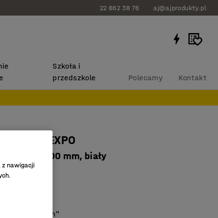
22 862 38 76
aj@ajprodukty.pl
ie
Szkoła i
e
przedszkole
Polecamy
Kontakt
a witryna EXPO
 660x600x1600 mm, biały
 z nawigacji
112
ych.
ółki
 trzech stron
ch blokowanych"