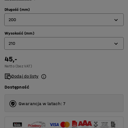
Długość (mm)
200
Wysokość (mm)
75
210
100
150
45,-
150
Netto (bez VAT)
200
210
Dodaj do listy
210
300
Dostępność
420
Gwarancja w latach: 7