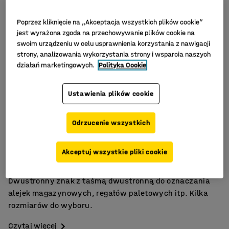
Poprzez kliknięcie na „Akceptacja wszystkich plików cookie”
jest wyrażona zgoda na przechowywanie plików cookie na
swoim urządzeniu w celu usprawnienia korzystania z nawigacji
strony, analizowania wykorzystania strony i wsparcia naszych
działań marketingowych.
Polityka Cookie
Ustawienia plików cookie
Odrzucenie wszystkich
Dwustronny model
Różne rozmiary
Akceptuj wszystkie pliki cookie
Do alejek i regałów
Dwustronny znak z taśmą dwustronną do oznaczania
alejek magazynowych, regałów paletowych itp. Kilka
rozmiarów do wyboru.
Czytaj więcej