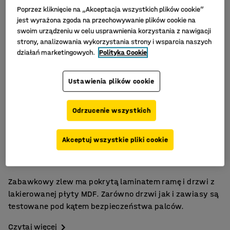
Poprzez kliknięcie na „Akceptacja wszystkich plików cookie”
jest wyrażona zgoda na przechowywanie plików cookie na
swoim urządzeniu w celu usprawnienia korzystania z nawigacji
strony, analizowania wykorzystania strony i wsparcia naszych
działań marketingowych.
Polityka Cookie
Ustawienia plików cookie
Odrzucenie wszystkich
"Przetestowany pod kątem bezpieczeństwa palców
Akceptuj wszystkie pliki cookie
Trwała laminowana powierzchnia
Nowoczesny"
Zabawkowy zlew ma pokrytą laminatem ramę i drzwi z
lakierowanej płyty MDF. Zarówno drzwi jak i zawiasy są
testowane pod kątem bezpieczeństwa palców.
Czytaj więcej