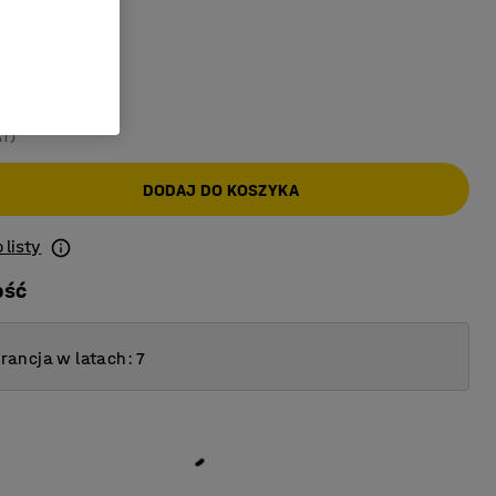
AT)
DODAJ DO KOSZYKA
 listy
ość
ancja w latach: 7