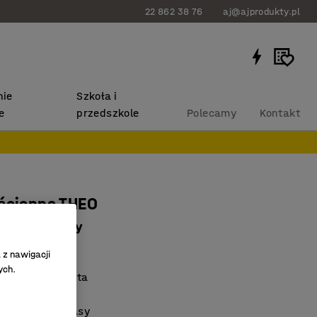
22 862 38 76
aj@ajprodukty.pl
ie
Szkoła i
e
przedszkole
Polecamy
Kontakt
ścienna THEO
 drzwi, biały
1833
 z nawigacji
ych.
ikatem Möbelfakta
cienny
ykające zawiasy