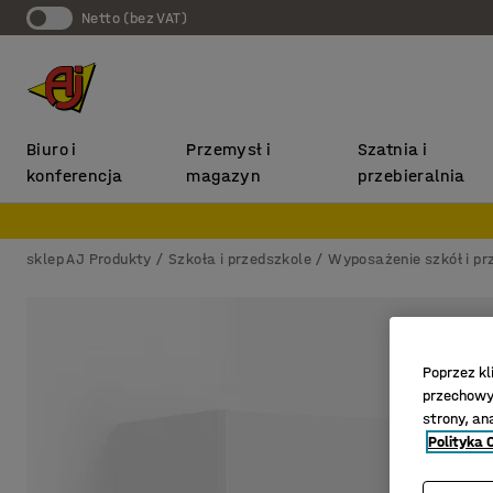
Netto (bez VAT)
Biuro i
Przemysł i
Szatnia i
konferencja
magazyn
przebieralnia
sklep AJ Produkty
Szkoła i przedszkole
Wyposażenie szkół i pr
Poprzez kl
przechowyw
strony, an
Polityka 