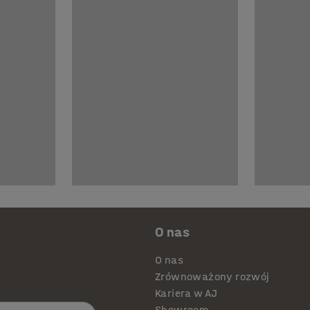
O nas
O nas
Zrównoważony rozwój
Kariera w AJ
Showroom