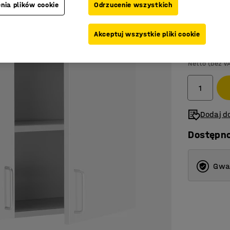
nia plików cookie
Odrzucenie wszystkich
Kolor
:
Biały
Akceptuj wszystkie pliki cookie
975,-
Netto (bez V
Dodaj do
Dostępn
Gwar