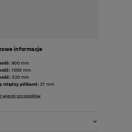
zowe informacje
kość
:
800
mm
kość
:
1000
mm
kość
:
320
mm
p między półkami
:
27
mm
z więcej szczegółów