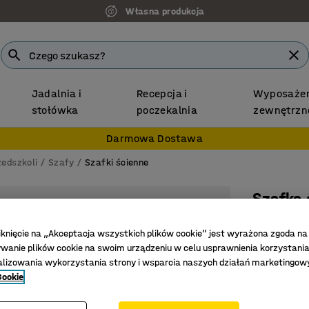
Własna produkcja
Jadalnia i
Recepcja i
Wyposażen
stołówka
poczekalnia
zewnętrzn
Darmowa Dostawa
zedszkoli
Szafy
Szafki ścienne
Szafka 
Podwójne
iknięcie na „Akceptacja wszystkich plików cookie” jest wyrażona zgoda na
Nr art.
:
37
anie plików cookie na swoim urządzeniu w celu usprawnienia korzystania
alizowania wykorzystania strony i wsparcia naszych działań marketingow
Z certyf
Cookie
Montaż ś
Samozam