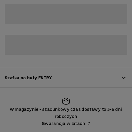
10
15
Szafka na buty ENTRY
Informacje o produkcie
W magazynie
szacunkowy czas dostawy to 3
5 dni
‑
‑
ENTRY to wszechstronna seria do szatni z możliwością
roboczych
rozbudowy, w której każdy element można dostosować
Gwarancja w latach: 7
do potrzeb. Możesz rozbudować moduł podstawowy o