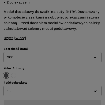
Z ociekaczem
Moduł dodatkowy do szafki na buty ENTRY. Dostarczany
w komplecie z szafkami na obuwie, ociekaczami i szyną
ścienną. Przed dodaniem modułów dodatkowych należy
zainstalować ścienny moduł podstawowy.
Czytaj więcej
Szerokość (mm)
900
Kolor
:
Antracyt
600
900
Ilość schowków
15
10