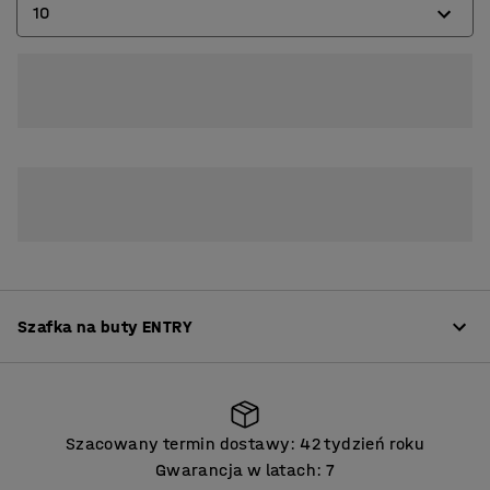
10
10
15
Szafka na buty ENTRY
Informacje o produkcie
Szacowany termin dostawy: 42 tydzień roku
ENTRY to wszechstronna seria do szatni z możliwością
Gwarancja w latach: 7
rozbudowy, w której każdy element można dostosować