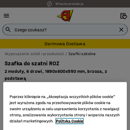
Własna produkcja
Darmowa Dostawa
Wyposażenie szkół i przedszkoli
Szafki szkolne
Szafka do szatni ROZ
2 moduły, 6 drzwi, 1890x600x550 mm, brzoza, z
podstawą
Nr art.
:
52014
Poprzez kliknięcie na „Akceptacja wszystkich plików cookie”
jest wyrażona zgoda na przechowywanie plików cookie na
swoim urządzeniu w celu usprawnienia korzystania z nawigacji
strony, analizowania wykorzystania strony i wsparcia naszych
działań marketingowych.
Polityka Cookie