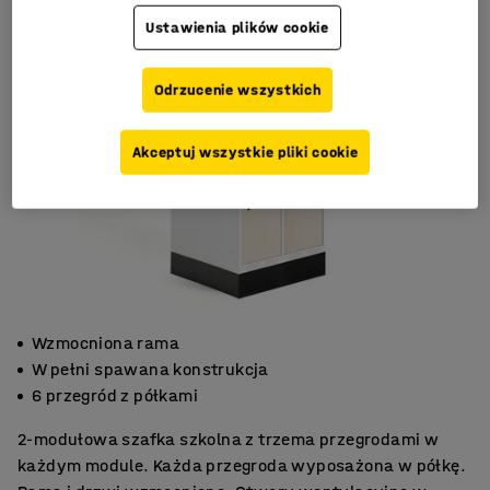
Ustawienia plików cookie
Odrzucenie wszystkich
Akceptuj wszystkie pliki cookie
Wzmocniona rama
W pełni spawana konstrukcja
6 przegród z półkami
2-modułowa szafka szkolna z trzema przegrodami w
każdym module. Każda przegroda wyposażona w półkę.