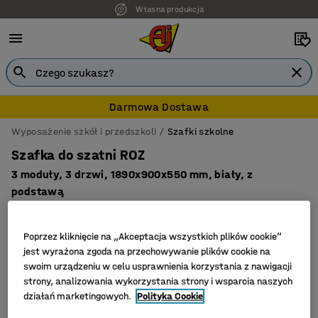
Własna produkcja
Darmowa Dostawa
Wyposażenie szkół i przedszkoli
Szafki szkolne
Szafka do szatni ROZ
3 moduły, 3 drzwi, 1890x900x550 mm, biały, z
podstawą
Nr art.
:
52151
Poprzez kliknięcie na „Akceptacja wszystkich plików cookie”
jest wyrażona zgoda na przechowywanie plików cookie na
swoim urządzeniu w celu usprawnienia korzystania z nawigacji
strony, analizowania wykorzystania strony i wsparcia naszych
działań marketingowych.
Polityka Cookie