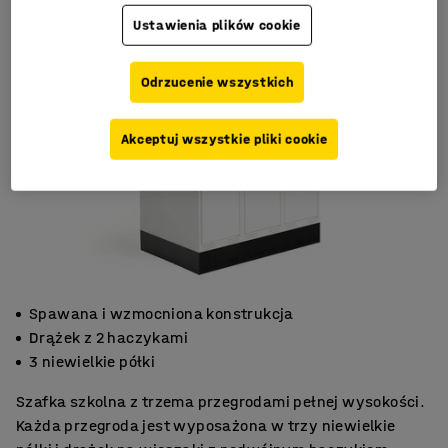
Ustawienia plików cookie
Odrzucenie wszystkich
Akceptuj wszystkie pliki cookie
Spawana i wzmocniona konstrukcja
Drążek z 2 haczykami
3 niewielkie półki
Szafka szkolna z trzema przegrodami pełnej wysokości.
Każda przegroda jest wyposażona w trzy niewielkie