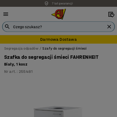
7 lat gwarancji
Darmowa Dostawa
Segregacja odpadów
Szafy do segregacji śmieci
Szafka do segregacji śmieci FAHRENHEIT
Biały, 1 kosz
Nr art.
:
255481