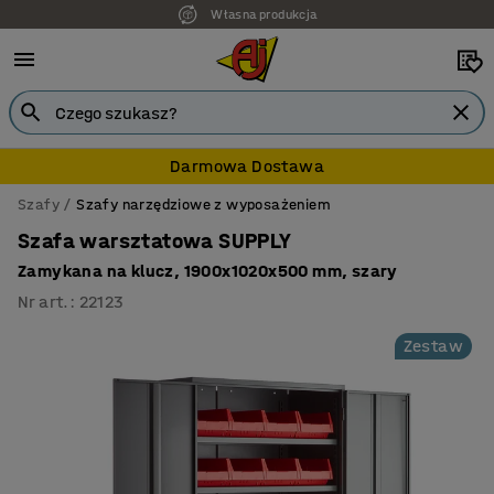
Własna produkcja
7 lat gwarancji
Darmowa Dostawa
Szafy
Szafy narzędziowe z wyposażeniem
Szafa warsztatowa SUPPLY
Zamykana na klucz, 1900x1020x500 mm, szary
Nr art.
:
22123
Zestaw