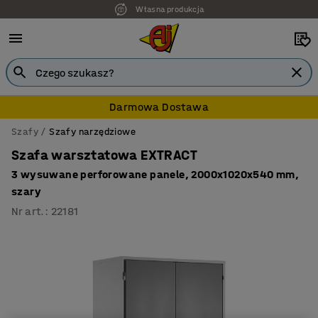
Własna produkcja
7 lat gwarancji
Darmowa Dostawa
Szafy
Szafy narzędziowe
Szafa warsztatowa EXTRACT
3 wysuwane perforowane panele, 2000x1020x540 mm,
szary
Nr art.
:
22181