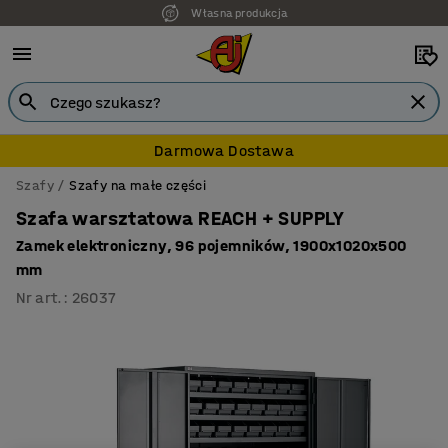
Własna produkcja
7 lat gwarancji
Darmowa Dostawa
Szafy
Szafy na małe części
Szafa warsztatowa REACH + SUPPLY
Zamek elektroniczny, 96 pojemników, 1900x1020x500
mm
Nr art.
:
26037