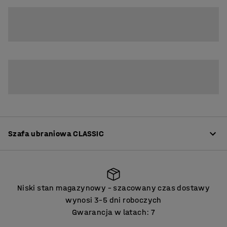
2
3
Szafa ubraniowa CLASSIC
Informacje o produkcie
Niski stan magazynowy – szacowany czas dostawy
Wysokiej jakości szafy do szatni oferujące wiele opcji
wynosi 3–5 dni roboczych
adaptacji do potrzeb. Wykonane z wytrzymałej
Gwarancja w latach: 7
spawanej blachy stalowej lakierowanej proszkowo.