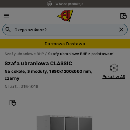
Własna produkcja
7 lat gwarancji
Darmowa Dostawa
Szafy ubraniowe BHP
Szafy ubraniowe BHP z podstawami
Szafa ubraniowa CLASSIC
Na cokole, 3 moduły, 1890x1200x550 mm,
Pokaż w AR
czarny
Nr art.
:
3154016