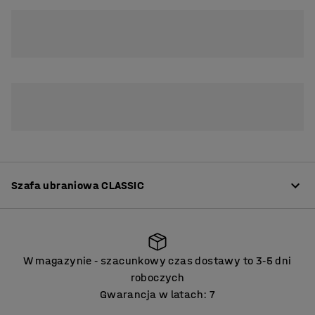
2
3
Szafa ubraniowa CLASSIC
Informacje o produkcie
W magazynie
szacunkowy czas dostawy to 3
5 dni
‑
‑
Wysokiej jakości szafy do szatni oferujące wiele opcji
roboczych
adaptacji do potrzeb. Wykonane z wytrzymałej
Gwarancja w latach: 7
spawanej blachy stalowej lakierowanej proszkowo.