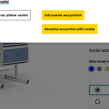
Z ocieka
Cookie
Szafka na 
nia plików cookie
Odrzucenie wszystkich
uporządko
rozwiązani
szkołach. 
Akceptuj wszystkie pliki cookie
ENTRY, ab
do potrzeb
Czytaj więc
Kolor drzwi
:
N