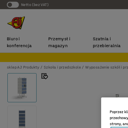
Netto (bez VAT)
Biuro i
Przemysł i
Szatnia i
konferencja
magazyn
przebieralnia
sklep AJ Produkty
Szkoła i przedszkole
Wyposażenie szkół i pr
Poprzez kl
przechowyw
strony, an