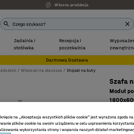
Własna produkcja
Jadalnia i
Recepcja i
Wyposażen
stołówka
poczekalnia
zewnętrzn
Darmowa Dostawa
zedszkoli
Wieszaki na płaszcze
Stojaki na buty
Szafa 
Moduł po
1800x600
Nr art.
:
307
iknięcie na „Akceptacja wszystkich plików cookie” jest wyrażona zgoda na
Metalowe
anie plików cookie na swoim urządzeniu w celu usprawnienia korzystania
Bezpiecz
alizowania wykorzystania strony i wsparcia naszych działań marketingow