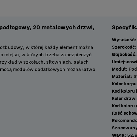
 podłogowy, 20 metalowych drzwi,
Specyfik
Wysokość
:
Szerokość
:
 rozbudowy, w której każdy element można
Głębokość
:
do miejsc, w których trzeba zabezpieczyć
Umiejscowi
rzykład w szkołach, siłowniach, salach
Moduł
:
Po
 pomocą modułów dodatkowych można łatwo
Materiał
:
S
oraz dostosować go do konkretnej
Kolor korp
Kod koloru
Kolor drzwi
ożna bezpiecznie zostawić buty przy
Kod koloru
nane są z metalu i mają gładką powierzchnię.
Ilość s
Rekomendo
konaną z okrągłych rur stalowych, co
Szacowany
dą półką znajduje się ociekacz, który zbiera
Waga
:
52,