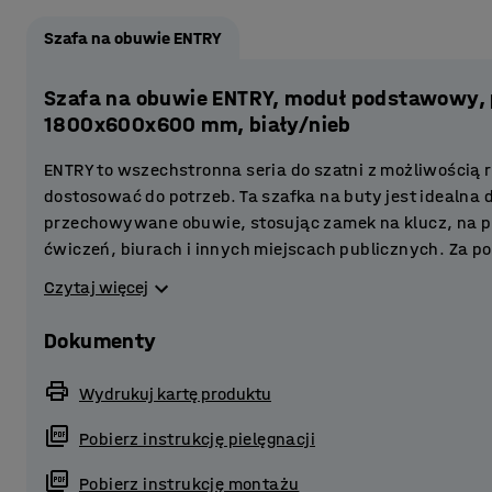
Szafa na obuwie ENTRY
Szafa na obuwie ENTRY, moduł podstawowy,
1800x600x600 mm, biały/nieb
ENTRY to wszechstronna seria do szatni z możliwością
dostosować do potrzeb. Ta szafka na buty jest idealna 
przechowywane obuwie, stosując zamek na klucz, na p
ćwiczeń, biurach i innych miejscach publicznych. Za
rozbudować system przechowywania odzieży i obuwia 
Czytaj więcej
przestrzeni.
Dokumenty
Każde drzwi posiadają własny zamek, co oznacza, że m
wejściu. Zamki są sprzedawane oddzielnie. Drzwi wyko
Wydrukuj kartę produktu
Stojaki na obuwie z serii ENTRY oferują konstrukcję wy
Pobierz instrukcję pielęgnacji
zapobiega zbieraniu się kurzu i brudu na półce. Pod każ
Pobierz instrukcję montażu
piach i wilgoć z butów.