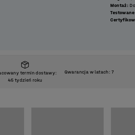
Montaż
:
Do
Testowane
ramy w kształcie litery T i stężenia, które
Certyfikow
lację odstępów między półkami i umożliwiają
Gwarancja w latach: 7
acowany termin dostawy:
45 tydzień roku
acowany termin dostawy:
45 tydzień roku