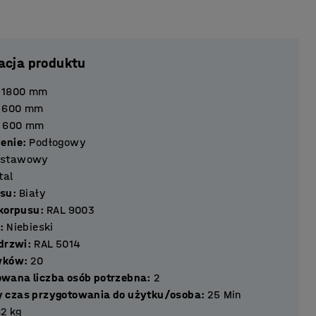
acja produktu
1800
mm
600
mm
600
mm
enie
:
Podłogowy
dstawowy
tal
usu
:
Biały
 korpusu
:
RAL 9003
:
Niebieski
 drzwi
:
RAL 5014
chowków
:
20
wana liczba osób potrzebna
:
2
 czas przygotowania do użytku/osoba
:
25
Min
82
kg