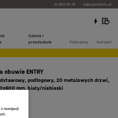
22 862 38 76
aj@ajprodukty.pl
ie
Szkoła i
e
przedszkole
Polecamy
Kontakt
na obuwie ENTRY
dstawowy, podłogowy, 20 metalowych drzwi,
x600 mm, biały/niebieski
9311
 drzwi
 z nawigacji
ne zamykanie
ych.