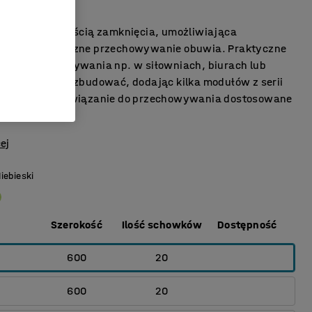
czem
buty z możliwością zamknięcia, umożliwiająca
wane i bezpieczne przechowywanie obuwia. Praktyczne
e do przechowywania np. w siłowniach, biurach lub
Można łatwo rozbudować, dodając kilka modułów z serii
y stworzyć rozwiązanie do przechowywania dostosowane
.
ej
iebieski
Szerokość
Ilość schowków
Dostępność
600
20
600
20