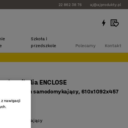
22 862 38 76
aj@ajprodukty.pl
ie
Szkoła i
e
przedszkole
Polecamy
Kontakt
na chemikalia ENCLOSE
M, mechanizm samodomykający, 610x1092x457
 z nawigacji
ych.
653
zm samozamykający
wycieki