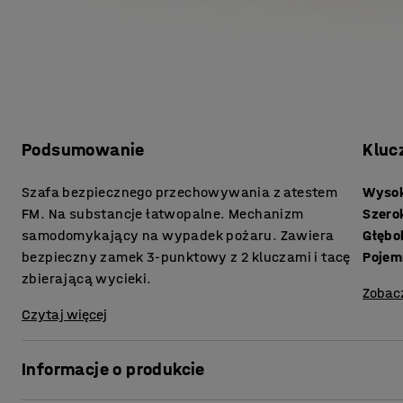
Podsumowanie
Kluc
Szafa bezpiecznego przechowywania z atestem
Wyso
FM. Na substancje łatwopalne. Mechanizm
Szero
samodomykający na wypadek pożaru. Zawiera
Głębo
bezpieczny zamek 3-punktowy z 2 kluczami i tacę
Pojem
zbierającą wycieki.
Zobac
Czytaj więcej
Informacje o produkcie