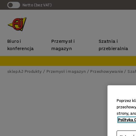
Netto (bez VAT)
Biuro i
Przemysł i
Szatnia i
konferencja
magazyn
przebieralnia
sklep AJ Produkty
Przemysł i magazyn
Przechowywanie
Sza
Poprzez kl
przechowyw
strony, an
Polityka 