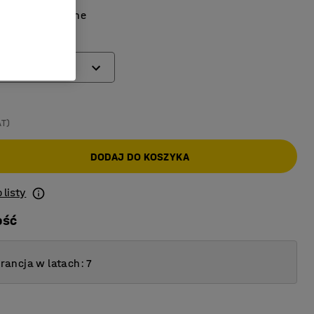
ancje łatwopalne
mm)
AT)
DODAJ DO KOSZYKA
 listy
ość
ancja w latach: 7