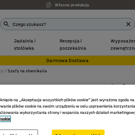
Własna produkcja
Jadalnia i
Recepcja i
Wyposażen
stołówka
poczekalnia
zewnętrzn
Darmowa Dostawa
fy
Szafy na chemikalia
Szafa 
Atest F
iknięcie na „Akceptacja wszystkich plików cookie” jest wyrażona zgoda na
mm
anie plików cookie na swoim urządzeniu w celu usprawnienia korzystania
alizowania wykorzystania strony i wsparcia naszych działań marketingow
Nr art.
:
10
Cookie
Mechani
Taca na 