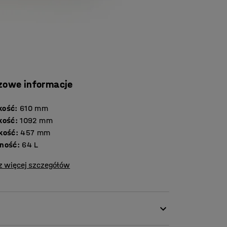
zowe informacje
kość
:
610
mm
kość
:
1092
mm
kość
:
457
mm
ność
:
64
L
z więcej szczegółów