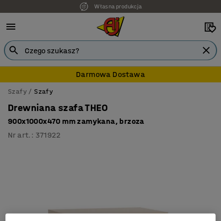
Własna produkcja
Darmowa Dostawa
Szafy
Szafy
Drewniana szafa THEO
900x1000x470 mm zamykana, brzoza
Nr art.
:
371922