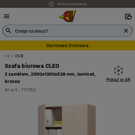
Własna produkcja
Darmowa Dostawa
CC
CCB
Szafa biurowa CLEO
Z zamkiem, 2000x1000x328 mm, laminat,
Pokaż w AR
brzoza
Nr art.
:
117252