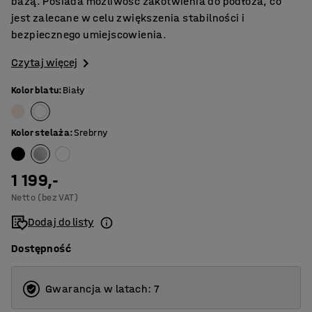
bazą. Posiada możliwość zakotwienia do podłoża, co
jest zalecane w celu zwiększenia stabilności i
bezpiecznego umiejscowienia.
Czytaj więcej
Kolor blatu
:
Biały
Kolor stelaża
:
Srebrny
1 199,-
Netto (bez VAT)
Dodaj do listy
Dostępność
Gwarancja w latach: 7