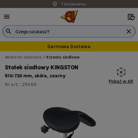
7 lat gwarancji
Darmowa Dostawa
Meble do siedzenia
Krzesła siodłowe
Stołek siodłowy KINGSTON
510-720 mm, skóra, czarny
Pokaż w AR
Nr art.
:
23450