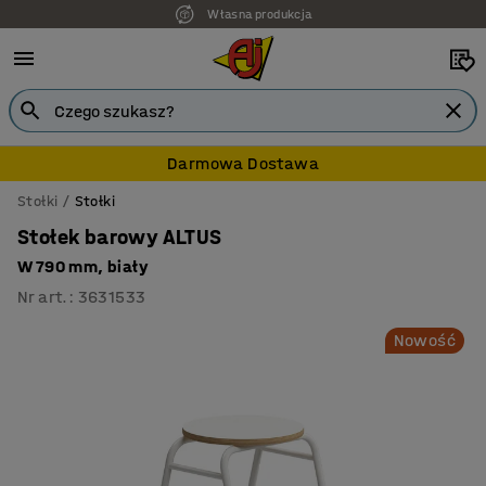
Własna produkcja
Darmowa Dostawa
Stołki
Stołki
Stołek barowy ALTUS
W 790 mm, biały
Nr art.
:
3631533
Nowość