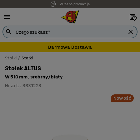
Własna produkcja
Darmowa Dostawa
Stołki
Stołki
Stołek ALTUS
W 510 mm, srebrny/biały
Nr art.
:
3631223
Nowość